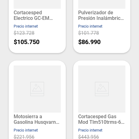
Cortacesped
Pulverizador de
Electrico GC-EM
Presión Inalámbrico
1030 Einhell
Pxc GE-WS 18/35
Precio internet
Precio internet
Einhell
$123.728
$101.778
$105.750
$86.990
Motosierra a
Cortacesped Gas
Gasolina Husqvarna
Mod Tlm510trms-60
35cc 120 1.44kw
173cc 5.75 Hp
Precio internet
Precio internet
Husqvarna
Toyama
$221.956
$443.956