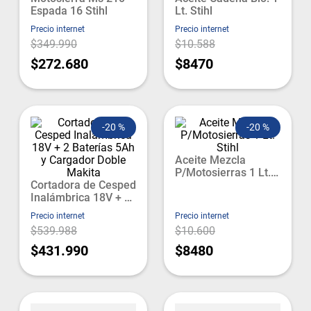
Espada 16 Stihl
Lt. Stihl
Precio internet
Precio internet
$349.990
$10.588
$272.680
$8470
-
20 %
-
20 %
Aceite Mezcla
P/Motosierras 1 Lt.
Cortadora de Cesped
Stihl
Inalámbrica 18V + 2
Baterías 5Ah y
Precio internet
Precio internet
Cargador Doble
$539.988
$10.600
Makita
$431.990
$8480