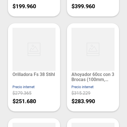
$199.960
$399.960
Orilladora Fs 38 Stihl
Ahoyador 60cc con 3
Brocas (100mm,
150mm, 200mm) +
Precio internet
Precio internet
Resorte Anti-Shock
$279.365
$315.229
Wulkan
$251.680
$283.990