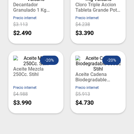
Decantador
Cloro Triple Accion
Granulado 1 Kg
Tableta Grande Pote
Vulcano
1Kg Vulcano
Precio internet
Precio internet
$3.113
$4.238
$2.490
$3.390
-
20%
-
20%
Aceite Mezcla
250Cc. Stihl
Aceite Cadena
Biodegradable
500Cc Stihl
Precio internet
Precio internet
$4.988
$5.913
$3.990
$4.730