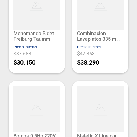
Monomando Bidet
Combinación
Freiburg Taumm
Lavaplatos 335 mm
Cromo Novella
Precio internet
Precio internet
$37.688
$47.863
$30.150
$38.290
Bomba 0.5Hp 220V
Maletín X-Line con