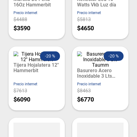
16Oz Hammerbit
Watts Vkb Luz día
Precio internet
Precio internet
$4488
$5813
$3590
$4650
-
20 %
-
20 %
Tijera Hojalatera 12''
Hammerbit
Basurero Acero
Inoxidable 3 Lts
Taumm
Precio internet
Precio internet
$7613
$8463
$6090
$6770