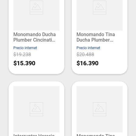
Monomando Ducha
Monomando Tina
Plumber Cincinati
Ducha Plumber
(20ci5303000)
Cincinati
Precio internet
Precio internet
Mosaico
(20ci5203000)
$19.238
$20.488
Mosaico
$15.390
$16.390