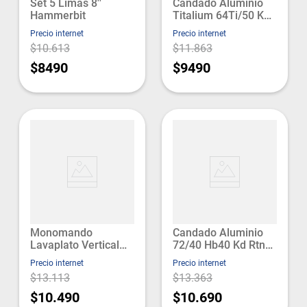
Set 5 Limas 8''
Candado Aluminio
Hammerbit
Titalium 64Ti/50 Kd
Blister Abus
Precio internet
Precio internet
$10.613
$11.863
$8490
$9490
Monomando
Candado Aluminio
Lavaplato Vertical
72/40 Hb40 Kd Rtn
Plumber Cincinati
Azul Abus
Precio internet
Precio internet
(20ci5603000)
$13.113
$13.363
Mosaico
$10.490
$10.690