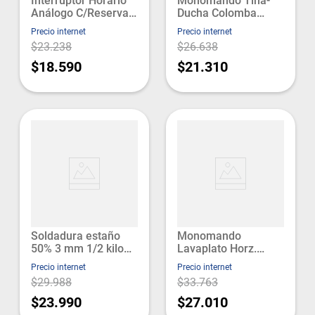
Interruptor Horario
Monomando Tina-
Análogo C/Reserva
Ducha Colomba
De Funcionamiento
Taumm
Precio internet
Precio internet
150 Horas Lexo
$23.238
$26.638
$18.590
$21.310
Soldadura estaño
Monomando
50% 3 mm 1/2 kilo
Lavaplato Horz.
indepp
Swertt Taumm
Precio internet
Precio internet
$29.988
$33.763
$23.990
$27.010